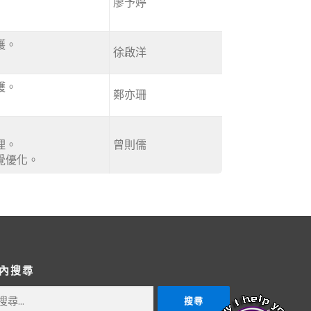
廖予婷
護。
徐啟洋
護。
鄭亦珊
理。
曾則儒
覺優化。
內搜尋