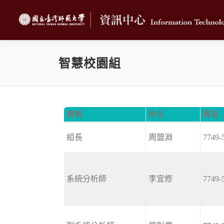
跳
至
主
要
內
智慧校園組
容
職稱
姓名
電話
組長
周盟淵
7749-
系統分析師
李宜修
7749-