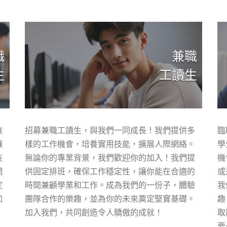
職
兼職
生
工讀生
旅
招募兼職工讀生，與我們一同成長！我們提供多
臨
讓
樣的工作機會，培養實用技能，擴展人際網絡。
學
技
無論你的專業背景，我們歡迎你的加入！我們提
機
網
供固定排班，確保工作穩定性，讓你能在合適的
或
定
時間兼顧學業和工作。成為我們的一份子，體驗
我
加
團隊合作的樂趣，並為你的未來奠定堅實基礎。
趣
加入我們，共同創造令人驕傲的成就！
取
要