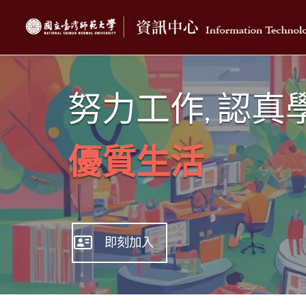
跳
至
主
要
內
容
努力工作, 認真
優質生活
即刻加入