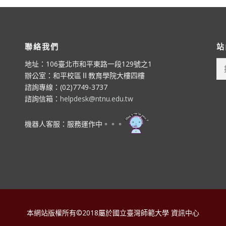
聯絡我們
站
搜
地址：106臺北市和平東路一段129號之1
尋
辦公室：和平校區Ⅱ教育學院大樓四樓
關
諮詢專線：(02)7749-3737
鍵
諮詢信箱：
helpdesk@ntnu.edu.tw
字:
機器人客服：服務運作中。。。
本網站版權所有©2018屬於國立臺灣師範大學 資訊中心