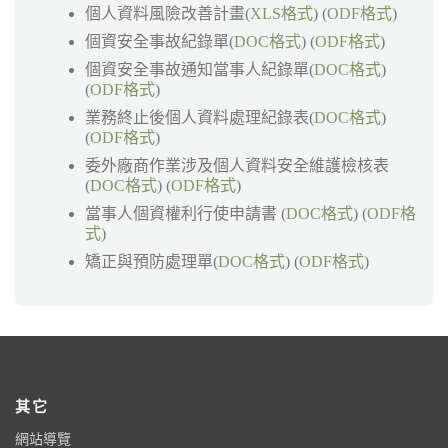
個人資料風險改善計畫(
XLS格式
) (
ODF格式
)
個資安全事故紀錄單(
DOC格式
) (
ODF格式
)
個資安全事故通知當事人紀錄單(
DOC格式
)
(
ODF格式
)
業務終止後個人資料處理紀錄表(
DOC格式
)
(
ODF格式
)
委外廠商作業涉及個人資料安全維護檢核表
(
DOC格式
) (
ODF格式
)
當事人個資權利行使申請書 (
DOC格式
) (
ODF格
式
)
矯正與預防處理單(
DOC格式
) (
ODF格式
)
其它
網站導覽