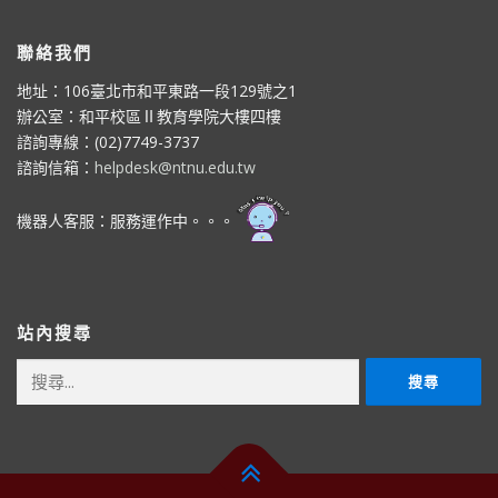
聯絡我們
地址：106臺北市和平東路一段129號之1
辦公室：和平校區Ⅱ教育學院大樓四樓
諮詢專線：(02)7749-3737
諮詢信箱：
helpdesk@ntnu.edu.tw
機器人客服：服務運作中。。。
站內搜尋
搜
尋
關
鍵
字: