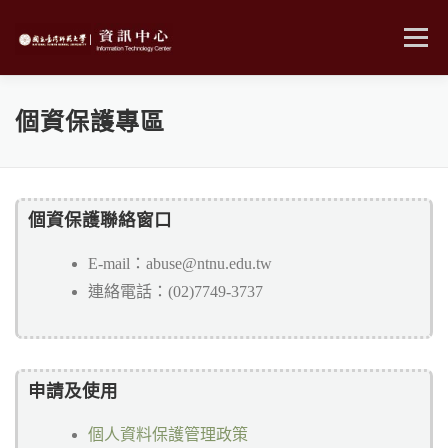
跳
至
選單
主
要
內
MENU
容
個資保護專區
個資保護聯絡窗口
E-mail：abuse@ntnu.edu.tw
連絡電話：(02)7749-3737
申請及使用
個人資料保護管理政策