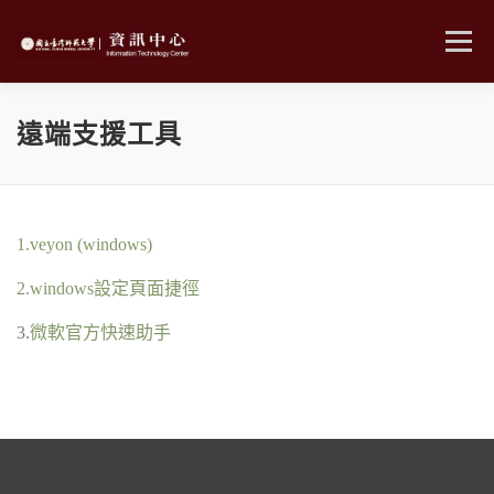
跳
至
選單
主
要
內
MENU
容
遠端支援工具
1.veyon (windows)
2.windows設定頁面捷徑
3.
微軟官方快速助手