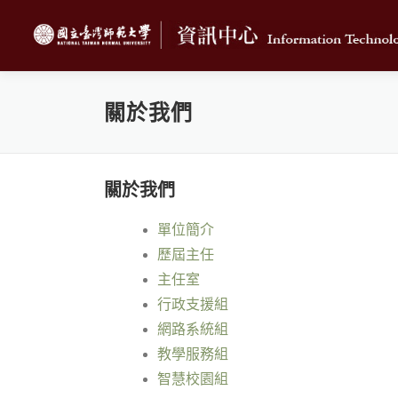
跳
至
主
要
內
關於我們
容
關於我們
單位簡介
歷屆主任
主任室
行政支援組
網路系統組
教學服務組
智慧校園組