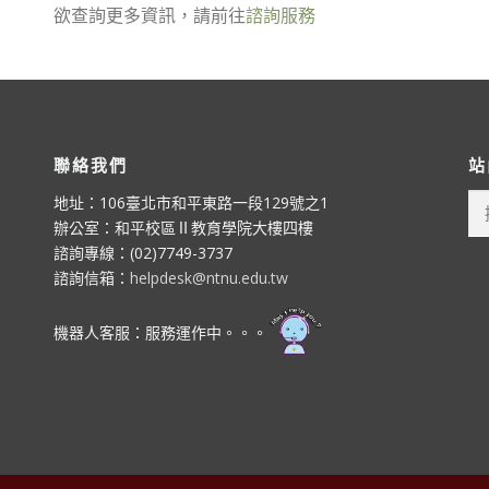
欲查詢更多資訊，請前往
諮詢服務
聯絡我們
站
搜
地址：106臺北市和平東路一段129號之1
尋
辦公室：和平校區Ⅱ教育學院大樓四樓
關
諮詢專線：(02)7749-3737
鍵
諮詢信箱：
helpdesk@ntnu.edu.tw
字:
機器人客服：服務運作中。。。