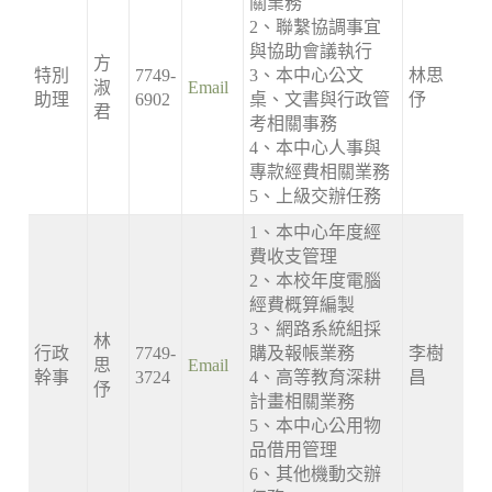
關業務
2、聯繫協調事宜
與協助會議執行
方
特別
7749-
3、本中心公文
林思
淑
Email
助理
6902
桌、文書與行政管
伃
君
考相關事務
4、本中心人事與
專款經費相關業務
5、上級交辦任務
1、本中心年度經
費收支管理
2、本校年度電腦
經費概算編製
3、網路系統組採
林
行政
7749-
購及報帳業務
李樹
思
Email
幹事
3724
4、高等教育深耕
昌
伃
計畫相關業務
5、本中心公用物
品借用管理
6、其他機動交辦