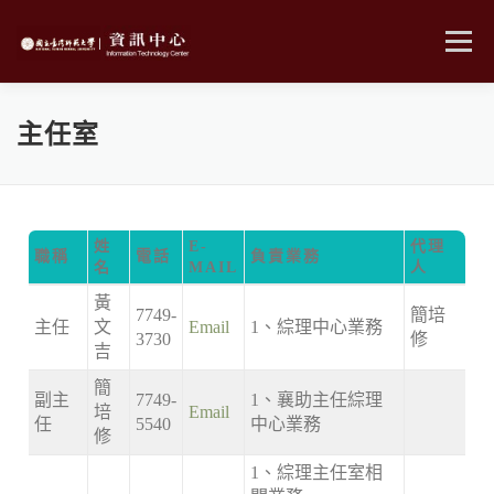
跳
至
選單
主
要
內
MENU
容
主任室
姓
E-
代理
職稱
電話
負責業務
名
MAIL
人
黃
7749-
簡培
主任
文
Email
1、綜理中心業務
3730
修
吉
簡
副主
7749-
1、襄助主任綜理
培
Email
任
5540
中心業務
修
1、綜理主任室相