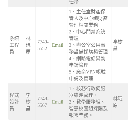
任務
1、主任室財產保
管人及中心總財產
管理相關業務
2、中心門禁系統
系統
林
管理
7749-
李樹
工程
琨
Email
3、辦公室公用事
5552
昌
員
原
務設備採購與管理
4、網路電話異動
申請管理
5、廠商VPN帳號
申請及管理
1、校務行政伺服
程式
李
器維運管理。
7749-
林琨
設計
樹
Email
2、教學服務組、
5567
原
員
昌
智慧校園組採購及
報帳業務。