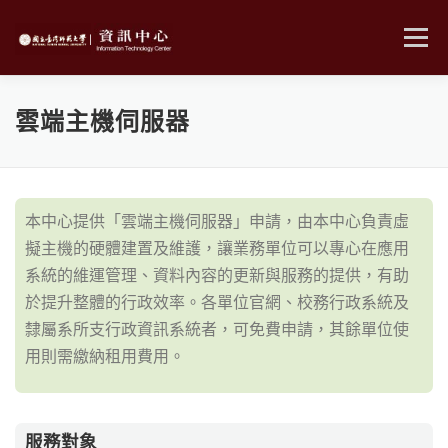
跳
至
選單
主
要
內
MENU
容
雲端主機伺服器
本中心提供「雲端主機伺服器」申請，由本中心負責虛
擬主機的硬體建置及維護，讓業務單位可以專心在應用
系統的維運管理、資料內容的更新與服務的提供，有助
於提升整體的行政效率。各單位官網、校務行政系統及
隸屬系所支行政資訊系統者，可免費申請，其餘單位使
用則需繳納租用費用。
服務對象