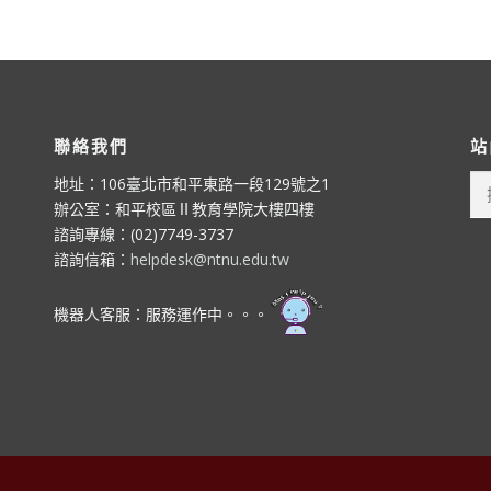
聯絡我們
站
搜
地址：106臺北市和平東路一段129號之1
尋
辦公室：和平校區Ⅱ教育學院大樓四樓
關
諮詢專線：(02)7749-3737
鍵
諮詢信箱：
helpdesk@ntnu.edu.tw
字:
機器人客服：服務運作中。。。