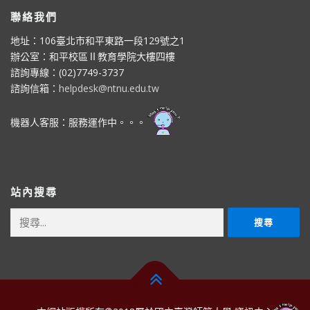
聯絡我們
地址：106臺北市和平東路一段129號之1
辦公室：和平校區Ⅱ教育學院大樓四樓
諮詢專線：(02)7749-3737
諮詢信箱：
helpdesk@ntnu.edu.tw
機器人客服：服務運作中。。。
站內搜尋
搜
尋
關
鍵
字: