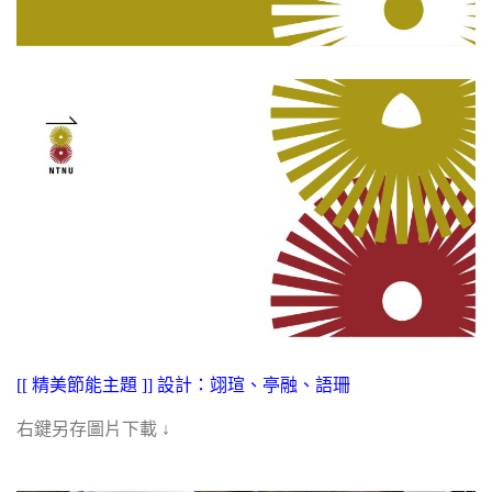
[[ 精美節能主題 ]] 設計：翊瑄、亭融、語珊
右鍵另存圖片下載 ↓