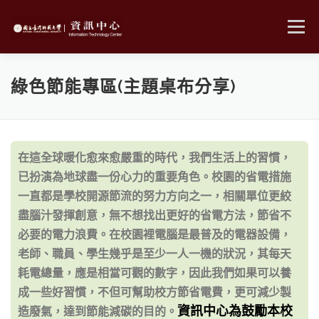
跳
至
選單
主
要
內
MENU
容
綠色節能專區(主題桌布分享)
在這全球暖化愈來愈嚴重的時代，我們生活上的習慣，
已扮演為地球盡一份心力的重要角色。校園的省電措施
一直都是學校開源節流的努力方向之一，相關單位更絞
盡腦汁發揮創意，無不想找出更好的省電方法，節省不
必要的電力浪費。在校園裡電腦是最普及的電器設備，
老師、職員、學生幾乎是至少一人一機的狀況，其每天
耗電總量，應是相當可觀的數字，因此我們如果可以養
成一些好習慣，不但可幫助校方節省電費，更可減少製
資訊中心為鼓勵本校
造廢氣，達到節能減碳的目的。