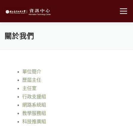
跳
至
選單
主
要
內
MENU
容
關於我們
單位簡介
歷屆主任
主任室
行政支援組
網路系統組
教學服務組
科技推廣組