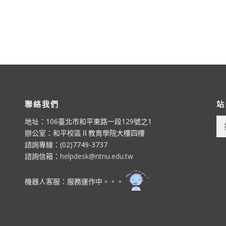
聯絡我們
站
搜
地址：106臺北市和平東路一段129號之1
尋
辦公室：和平校區Ⅱ教育學院大樓四樓
關
諮詢專線：(02)7749-3737
鍵
諮詢信箱：
helpdesk@ntnu.edu.tw
字:
機器人客服：服務運作中。。。