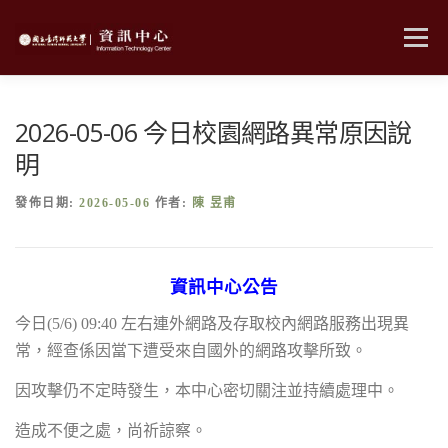
跳
至
選單
主
要
內
MENU
容
2026-05-06 今日校園網路異常原因說
明
發佈日期:
2026-05-06
作者:
陳 昱甫
資訊中心公告
今日(5/6) 09:40 左右連外網路及存取校內網路服務出現異
常，經查係因當下遭受來自國外的網路攻擊所致。
因攻擊仍不定時發生，本中心密切關注並持續處理中。
造成不便之處，尚祈諒察。