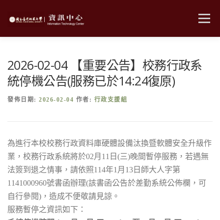
跳
至
選單
主
要
內
MENU
容
2026-02-04 【重要公告】校務行政系
統停機公告(服務已於14:24復原)
發佈日期:
2026-02-04
作者:
行政支援組
為進行本校校務行政資料庫硬體設備汰換暨軟體安全升級作
業，校務行政系統將於02月11日(三)晚間暫停服務，若遇無
法簽到退之情事，請依照114年1月13日師大人字第
1141000960號書函辦理(該書函公告於差勤系統公佈欄，可
自行參閱)，造成不便敬請見諒。
服務暫停之資訊如下：