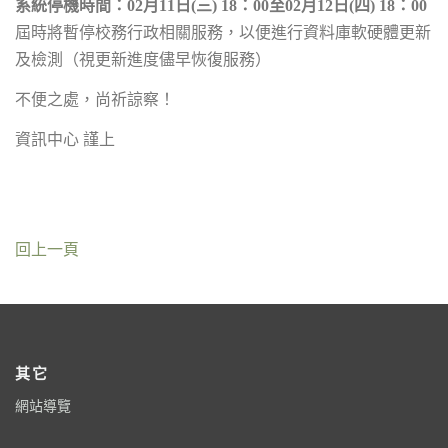
系統停機時間：02月11日(三) 18：00至02月12日(四) 18：00
屆時將暫停校務行政相關服務，以便進行資料庫軟硬體更新
及檢測（視更新進度儘早恢復服務）
不便之處，尚祈諒察！
資訊中心 謹上
回上一頁
其它
網站導覽