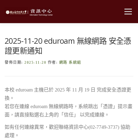
跳
至
選單
主
要
內
MENU
容
2025-11-20 eduroam 無線網路 安全憑
證更新通知
發佈日期:
2025-11-20
作者:
網路 系統組
本校 eduroam 主機已於 2025 年 11 月 19 日 完成安全憑證更
換。
若您在連線 eduroam 無線網路時，系統跳出「憑證」提示畫
面，請直接點選右上角的「信任」 以完成連線。
如有任何連線異常，歡迎聯絡資訊中心(02-7749-3737) 協助
處理。