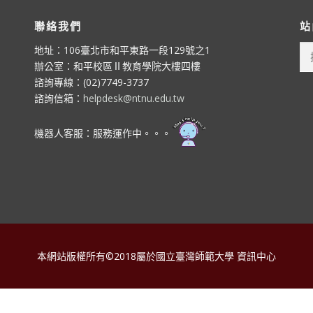
聯絡我們
站
搜
地址：106臺北市和平東路一段129號之1
尋
辦公室：和平校區Ⅱ教育學院大樓四樓
關
諮詢專線：(02)7749-3737
鍵
諮詢信箱：
helpdesk@ntnu.edu.tw
字:
機器人客服：服務運作中。。。
本網站版權所有©2018屬於國立臺灣師範大學 資訊中心